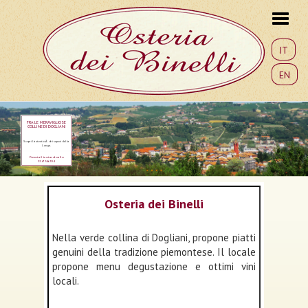
IT
EN
FRA LE MERAVIGLIOSE
COLLINE DI DOGLIANI
Scopri l'autenticiÃ dei sapori della
Langa.
Prenota il tuo tavolo allo
3347546594
Osteria dei Binelli
Nella verde collina di Dogliani, propone piatti
genuini della tradizione piemontese. Il locale
propone menu degustazione e ottimi vini
locali.